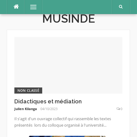
JULIEN KILANGA
Aller
Menu
au
MUSINDE
contenu
Livres
NON CLASSÉ
Didactiques et médiation
Julien Kilanga
04/10/2023
0
Il s'agit d'un ouvrage collectif qui rassemble les textes
présentés lors du colloque organisé à l'université...