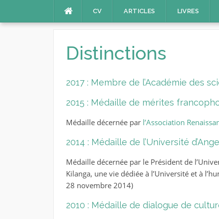
J
Aller
CV
ARTICLES
LIVRES
au
contenu
Distinctions
2017 : Membre de l’Académie des scie
2015 : Médaille de mérites francoph
Médaille décernée par
l’Association Renaissa
2014 : Médaille de l’Université d’Ange
Médaille décernée par le Président de l’Univer
Kilanga, une vie dédiée à l’Université et à l’
28 novembre 2014)
2010 : Médaille de dialogue de cultu