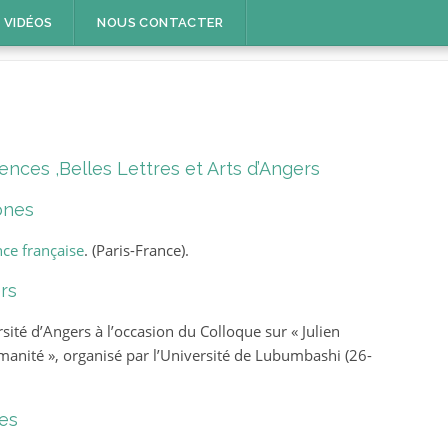
ULIEN KILANGA MUSIN
VIDÉOS
NOUS CONTACTER
nces ,Belles Lettres et Arts d’Angers
ones
nce française
. (Paris-France).
rs
sité d’Angers à l’occasion du Colloque sur « Julien
humanité », organisé par l’Université de Lubumbashi (26-
res